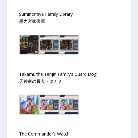
Suminomiya Family Library
墨之宮家書庫
Takami, the Tenjin Family’s Guard Dog
天神家の番犬・タカミ
The Commander’s Watch